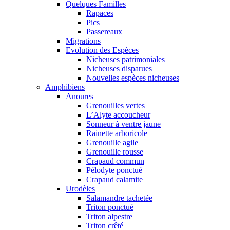
Quelques Familles
Rapaces
Pics
Passereaux
Migrations
Evolution des Espèces
Nicheuses patrimoniales
Nicheuses disparues
Nouvelles espèces nicheuses
Amphibiens
Anoures
Grenouilles vertes
L’Alyte accoucheur
Sonneur à ventre jaune
Rainette arboricole
Grenouille agile
Grenouille rousse
Crapaud commun
Pélodyte ponctué
Crapaud calamite
Urodèles
Salamandre tachetée
Triton ponctué
Triton alpestre
Triton crêté