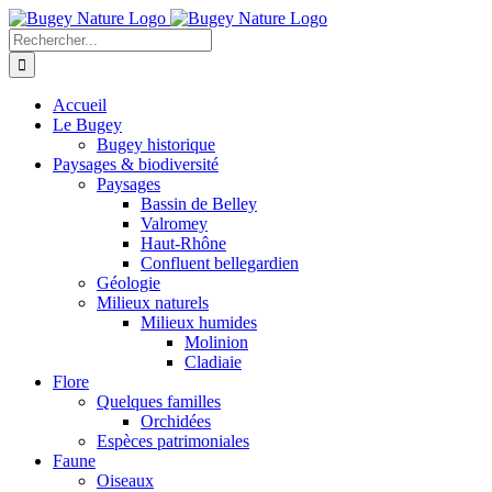
Panneau de gestion des cookies
Passer
au
Rechercher:
contenu
Accueil
Le Bugey
Bugey historique
Paysages & biodiversité
Paysages
Bassin de Belley
Valromey
Haut-Rhône
Confluent bellegardien
Géologie
Milieux naturels
Milieux humides
Molinion
Cladiaie
Flore
Quelques familles
Orchidées
Espèces patrimoniales
Faune
Oiseaux