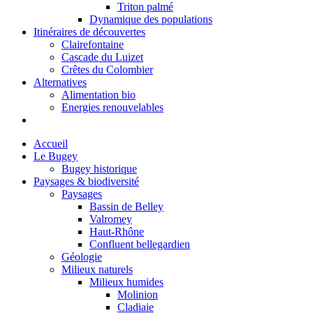
Triton palmé
Dynamique des populations
Itinéraires de découvertes
Clairefontaine
Cascade du Luizet
Crêtes du Colombier
Alternatives
Alimentation bio
Energies renouvelables
Accueil
Le Bugey
Bugey historique
Paysages & biodiversité
Paysages
Bassin de Belley
Valromey
Haut-Rhône
Confluent bellegardien
Géologie
Milieux naturels
Milieux humides
Molinion
Cladiaie