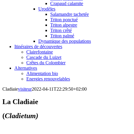
Crapaud calamite
Urodèles
Salamandre tachetée
Triton ponctué
Triton alpestre
Triton crêté
Triton palmé
Dynamique des populations
Itinéraires de découvertes
Clairefontaine
Cascade du Luizet
Crêtes du Colombier
Alternatives
Alimentation bio
Energies renouvelables
Cladiaie
visiteur
2022-04-11T22:29:50+02:00
La Cladiaie
(
Cladietum)