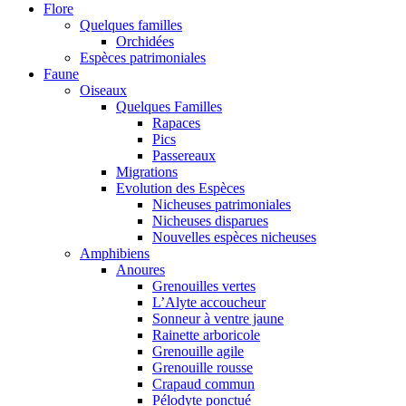
Flore
Quelques familles
Orchidées
Espèces patrimoniales
Faune
Oiseaux
Quelques Familles
Rapaces
Pics
Passereaux
Migrations
Evolution des Espèces
Nicheuses patrimoniales
Nicheuses disparues
Nouvelles espèces nicheuses
Amphibiens
Anoures
Grenouilles vertes
L’Alyte accoucheur
Sonneur à ventre jaune
Rainette arboricole
Grenouille agile
Grenouille rousse
Crapaud commun
Pélodyte ponctué